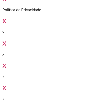
Política de Privacidade
x
x
x
x
x
x
x
x